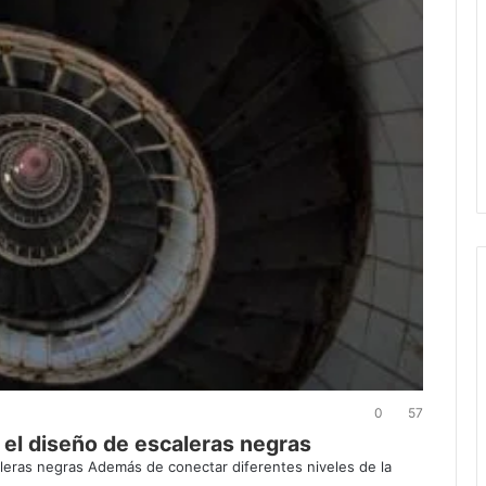
0
57
el diseño de escaleras negras
leras negras Además de conectar diferentes niveles de la