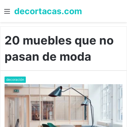
decortacas.com
Menú
B
p
20 muebles que no
pasan de moda
decoración