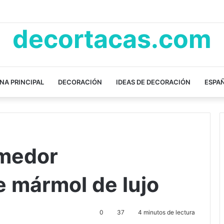
decortacas.com
NA PRINCIPAL
DECORACIÓN
IDEAS DE DECORACIÓN
ESPA
medor
e mármol de lujo
0
37
4 minutos de lectura