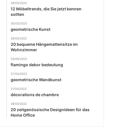
28/03/2022
12 Möbeltrends, die Sie jetzt kennen
sollten
30/03/2023
geometrische Kunst
28/03/2022
20 bequeme Hängemattensitze im
Wohnzimmer
03/05/2023
flamingo dekor bedeutung
27/03/2023
geometrische Wandkunst
21/03/2023
décorations de chambre
28/03/2022
20 zeitgenössische Designideen für das
Home Office