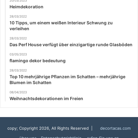
20/03/2023
Heimdekoration
28/03/2022
10 Tipps, um einem weißen Interieur Schwung zu
verleihen
28/03/2022
Das Perf House verfügt über einzigartige runde Glasböden
03/05/2023
flamingo dekor bedeutung
28/03/2022
Top 10 mehrjährige Pflanzen im Schatten – mehrjährige
Blumen im Schatten
08/04/2023
Weihnachtsdekorationen im Freien
copy; Copyright 2026, All Rights Reserved |
decortacas.com
über uns
Datenschutzrichtlinie
rufen Sie uns an