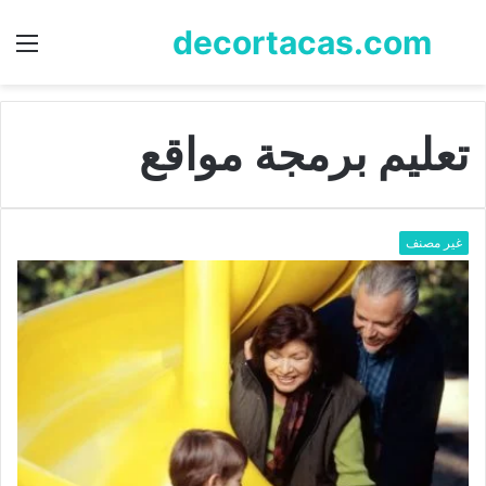
decortacas.com
بحث
الق
عن
تعليم برمجة مواقع
غير مصنف