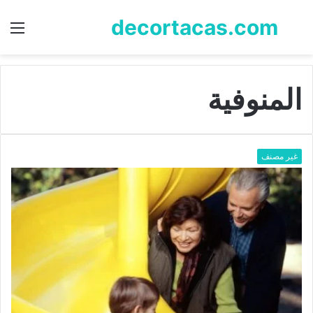
decortacas.com
بحث
الق
عن
المنوفية
غير مصنف