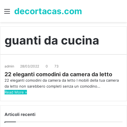
decortacas.com
Menu
S
fo
guanti da cucina
admin
28/03/2022
0
73
22 eleganti comodini da camera da letto
22 eleganti comodini da camera da letto I mobili della tua camera
da letto non sarebbero completi senza un comodino…
Read More »
Articoli recenti