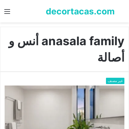
decortacas.com
بحث
الق
عن
anasala family أنس و
أصالة
غير مصنف