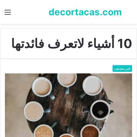
decortacas.com
بحث
الق
عن
10 أشياء لاتعرف فائدتها
غير مصنف