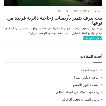
56
0
28/03/2022
admin
بيت بيرف يتميز بأرضيات زجاجية دائرية فريدة من
نوعها
بيت بيرف يتميز بأرضيات زجاجية دائرية فريدة من نوعها يستخدم الزجاج على
نطاق واسع لبناء المنازل بسبب شفافيته ومقاومته للحرارة…
أكمل القراءة »
أحدث المقالات
تصميم الغرفة
عناصر ديكور المنزل
معنى ديكور فلامنغو
زينة عيد الميلاد في الهواء الطلق
تزيين السيارة لحفل الزفاف